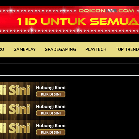
RO
GAMEPLAY
SPADEGAMING
PLAYTECH
TOP TREN