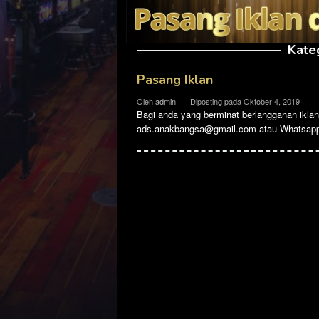
Kate
Pasang Iklan
Oleh
admin
Diposting pada
Oktober 4, 2019
Bagi anda yang berminat berlangganan ikla
ads.anakbangsa@gmail.com
atau Whatsapp