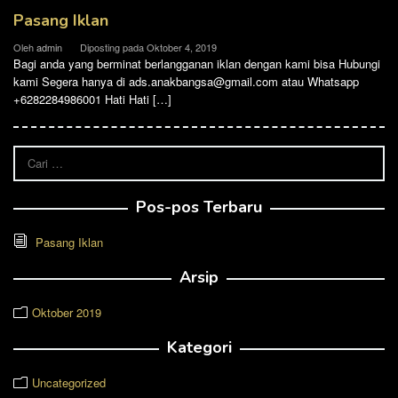
Pasang Iklan
Oleh
admin
Diposting pada
Oktober 4, 2019
Bagi anda yang berminat berlangganan iklan dengan kami bisa Hubungi
kami Segera hanya di
ads.anakbangsa@gmail.com
atau Whatsapp
+6282284986001 Hati Hati […]
Cari
untuk:
Pos-pos Terbaru
Pasang Iklan
Arsip
Oktober 2019
Kategori
Uncategorized