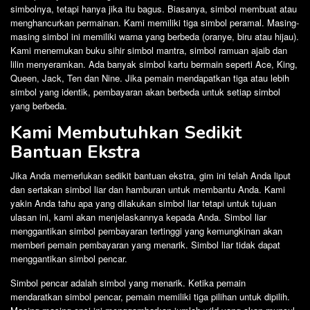
simbolnya, tetapi hanya jika itu bagus. Biasanya, simbol membuat atau
menghancurkan permainan. Kami memiliki tiga simbol peramal. Masing-
masing simbol ini memiliki warna yang berbeda (oranye, biru atau hijau).
Kami menemukan buku sihir simbol mantra, simbol ramuan ajaib dan
lilin menyeramkan. Ada banyak simbol kartu bermain seperti Ace, King,
Queen, Jack, Ten dan Nine. Jika pemain mendapatkan tiga atau lebih
simbol yang identik, pembayaran akan berbeda untuk setiap simbol
yang berbeda.
Kami Membutuhkan Sedikit
Bantuan Ekstra
Jika Anda memerlukan sedikit bantuan ekstra, gim ini telah Anda liput
dan sertakan simbol liar dan hamburan untuk membantu Anda. Kami
yakin Anda tahu apa yang dilakukan simbol liar tetapi untuk tujuan
ulasan ini, kami akan menjelaskannya kepada Anda. Simbol liar
menggantikan simbol pembayaran tertinggi yang kemungkinan akan
memberi pemain pembayaran yang menarik. Simbol liar tidak dapat
menggantikan simbol pencar.
Simbol pencar adalah simbol yang menarik. Ketika pemain
mendaratkan simbol pencar, pemain memiliki tiga pilihan untuk dipilih.