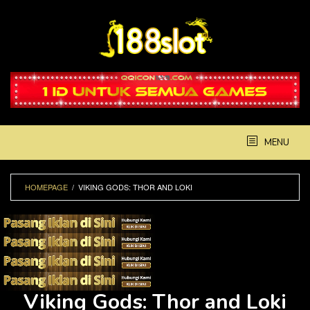
Skip
to
content
MENU
HOMEPAGE
/
VIKING GODS: THOR AND LOKI
Viking Gods: Thor and Loki