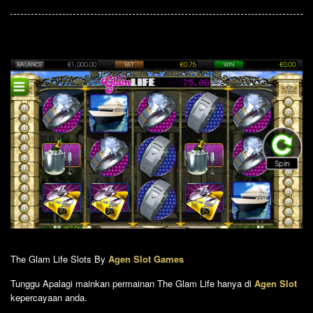
Oleh
admin
Diposting
pada
Agustus
11,
2019
The Glam Life Slots By
Agen Slot Games
Tunggu Apalagi mainkan permainan The Glam Life hanya di
Agen Slot
kepercayaan anda.