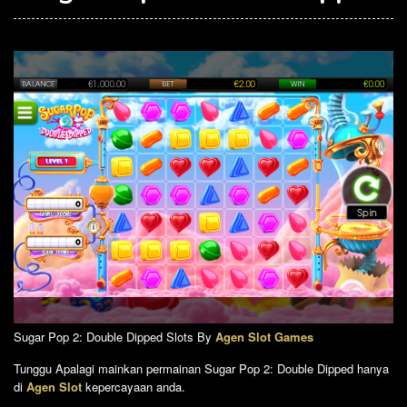
Oleh
admin
Diposting
pada
Agustus
11,
2019
Sugar Pop 2: Double Dipped Slots By
Agen Slot Games
Tunggu Apalagi mainkan permainan Sugar Pop 2: Double Dipped hanya
di
Agen Slot
kepercayaan anda.