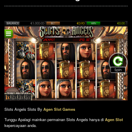
Oleh
admin
Diposting
pada
Agustus
11,
2019
Slots Angels Slots By
Agen Slot Games
Tunggu Apalagi mainkan permainan Slots Angels hanya di
Agen Slot
kepercayaan anda.