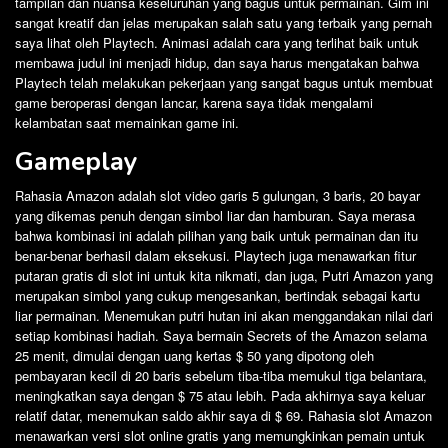
tampilan dan nuansa keseluruhan yang bagus untuk permainan. Gim ini
sangat kreatif dan jelas merupakan salah satu yang terbaik yang pernah
saya lihat oleh Playtech. Animasi adalah cara yang terlihat baik untuk
membawa judul ini menjadi hidup, dan saya harus mengatakan bahwa
Playtech telah melakukan pekerjaan yang sangat bagus untuk membuat
game beroperasi dengan lancar, karena saya tidak mengalami
kelambatan saat memainkan game ini.
Gameplay
Rahasia Amazon adalah slot video garis 5 gulungan, 3 baris, 20 bayar
yang dikemas penuh dengan simbol liar dan hamburan. Saya merasa
bahwa kombinasi ini adalah pilihan yang baik untuk permainan dan itu
benar-benar berhasil dalam eksekusi. Playtech juga menawarkan fitur
putaran gratis di slot ini untuk kita nikmati, dan juga, Putri Amazon yang
merupakan simbol yang cukup mengesankan, bertindak sebagai kartu
liar permainan. Menemukan putri hutan ini akan menggandakan nilai dari
setiap kombinasi hadiah. Saya bermain Secrets of the Amazon selama
25 menit, dimulai dengan uang kertas $ 50 yang dipotong oleh
pembayaran kecil di 20 baris sebelum tiba-tiba memukul tiga belantara,
meningkatkan saya dengan $ 75 atau lebih. Pada akhirnya saya keluar
relatif datar, menemukan saldo akhir saya di $ 69. Rahasia slot Amazon
menawarkan versi slot online gratis yang memungkinkan pemain untuk