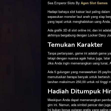
Sea Emperor Slots By
Agen Slot Games
Hadapi bahaya slot kaisar laut paling dala
sepasukan monster laut aneh yang siap ber
yang tepat untuk menghabiskan uang Anda.
Ada grafik 3D di slot online ini, dan ini 
akhirnya bergabung dengan Locker Davy Jon
Temukan Karakter
Tanpa pertanyaan, game ini adalah game yan
tetapi dengan nuansa agak halus juga, latar
Jika Anda ingin memenangkan uang tunai, An
Ada 5 gulungan yang menawarkan 25 paylines
memutuskan berapa banyak untuk bertaruh pe
taruhan maksimum 250,00 untuk rol tinggi 
Hadiah Ditumpuk Hi
Meskipun Anda dapat memenangkan pembayar
gim ini. Namun, ada simbol pencar dan juga
Ini bukan bonus putaran gratis yang paling 