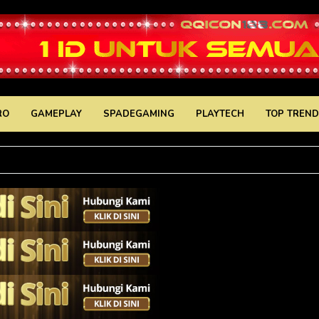
RO
GAMEPLAY
SPADEGAMING
PLAYTECH
TOP TREN