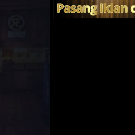
Oleh
admin
Diposting
pada
Agustus
8,
2019