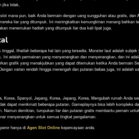
jika tidak,
 slot mana pun, baik Anda bermain dengan uang sungguhan atau gratis, da
, mereka liar yang ditumpuk. Ini meningkatkan kemungkinan menang bahkan leb
kan menemukan hadiah yang ditumpuk liar dua kali lipat juga.
cal
inggal, lihatlah beberapa hal lain yang tersedia. Monster laut adalah subjek
 Ini adalah permainan yang menyenangkan dan menyenangkan, dan ini adal
kan grafik yang menakjubkan yang dapat ditemukan ketika Anda bermain Sea E
engan varian rendah hingga menengah dan putaran bebas juga, ini adalah sa
a, Korea, Spanyol, Jepang, Korea, Jepang, Korea, Mengubah rumah Anda sendir
ak dapat menikmati beberapa putaran. Gameplaynya bisa lebih kompleks dan
kan. Namun demikian, tumpukan liar dan putaran gratis membantu pemain un
benar menyenangkan untuk semua tingkat pengalaman.
peror hanya di
Agen Slot Online
kepercayaan anda.