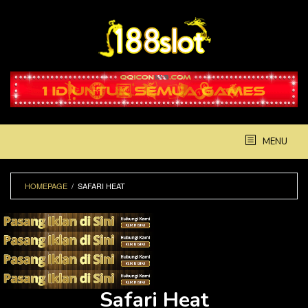
Skip
to
content
MENU
HOMEPAGE
/
SAFARI HEAT
Safari Heat