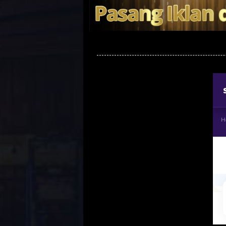
Oleh
admin
Diposting
pada
Agustus
7,
2019