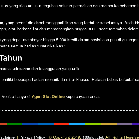
usus yang siap untuk mengubah seluruh permainan dan membuka beberapa ha
nan, yang berarti dia dapat mengganti ikon yang terdaftar sebelumnya. Anda 
an, atau berbaris liar dan memenangkan hingga 3000 kredit tambahan dalam
ng dapat membayar hingga 5.000 kredit dalam posisi apa pun di gulungan. T
 mana semua hadiah tunai dikalikan 3.
 Tahun
uasana keindahan dan keanggunan yang unik.
 memiliki beberapa hadiah menarik dan fitur khusus. Putaran bebas berputar 
 Venice hanya di
Agen Slot Online
kepercayaan anda.
isclaimer
|
Privacy Policy
| © Copyright 2019,
188slot.club
All Rights Reserve