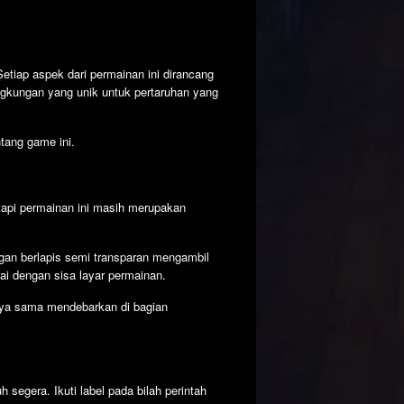
etiap aspek dari permainan ini dirancang
gkungan yang unik untuk pertaruhan yang
tang game ini.
tapi permainan ini masih merupakan
ngan berlapis semi transparan mengambil
uai dengan sisa layar permainan.
nya sama mendebarkan di bagian
egera. Ikuti label pada bilah perintah