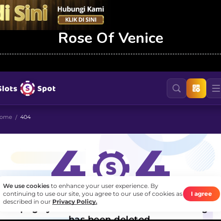
Rose Of Venice