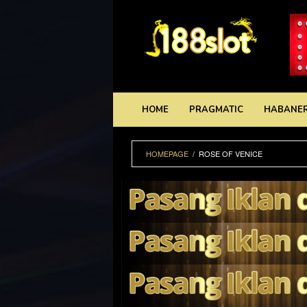
Skip
to
content
HOME
PRAGMATIC
HABANE
HOMEPAGE
/
ROSE OF VENICE