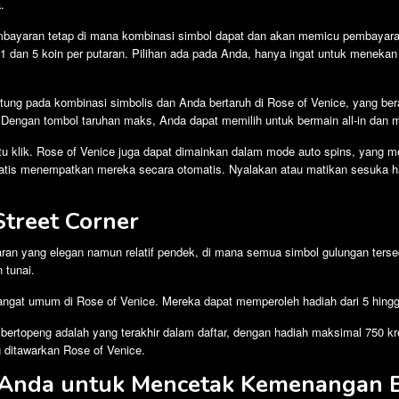
.
pembayaran tetap di mana kombinasi simbol dapat dan akan memicu pembayaran
ra 1 dan 5 koin per putaran. Pilihan ada pada Anda, hanya ingat untuk meneka
ung pada kombinasi simbolis dan Anda bertaruh di Rose of Venice, yang bera
. Dengan tombol taruhan maks, Anda dapat memilih untuk bermain all-in dan
tu klik. Rose of Venice juga dapat dimainkan dalam mode auto spins, yang m
matis menempatkan mereka secara otomatis. Nyalakan atau matikan sesuka ha
Street Corner
n yang elegan namun relatif pendek, di mana semua simbol gulungan tersed
 tunai.
sangat umum di Rose of Venice. Mereka dapat memperoleh hadiah dari 5 hingg
 bertopeng adalah yang terakhir dalam daftar, dengan hadiah maksimal 750 kre
g ditawarkan Rose of Venice.
 Anda untuk Mencetak Kemenangan 