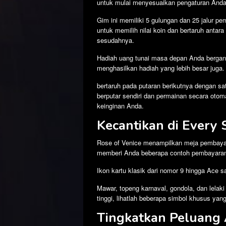
untuk mulai menyesuaikan pengaturan Anda
Gim ini memiliki 5 gulungan dan 25 jalur 
untuk memilih nilai koin dan bertaruh anta
sesudahnya.
Hadiah uang tunai masa depan Anda bergant
menghasilkan hadiah yang lebih besar juga
bertaruh pada putaran berikutnya dengan sa
berputar sendiri dan permainan secara oto
keinginan Anda.
Kecantikan di Every 
Rose of Venice menampilkan meja pembayara
memberi Anda beberapa contoh pembayaran
Ikon kartu klasik dari nomor 9 hingga Ace 
Mawar, topeng karnaval, gondola, dan lelaki
tinggi, lihatlah beberapa simbol khusus yan
Tingkatkan Peluang