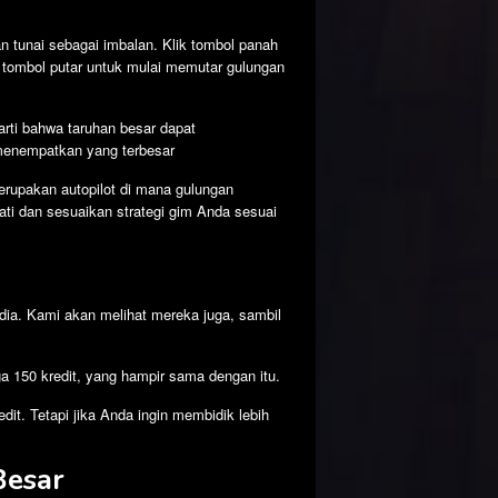
 tunai sebagai imbalan. Klik tombol panah
n tombol putar untuk mulai memutar gulungan
rti bahwa taruhan besar dapat
 menempatkan yang terbesar
erupakan autopilot di mana gulungan
ti dan sesuaikan strategi gim Anda sesuai
ia. Kami akan melihat mereka juga, sambil
a 150 kredit, yang hampir sama dengan itu.
dit. Tetapi jika Anda ingin membidik lebih
Besar