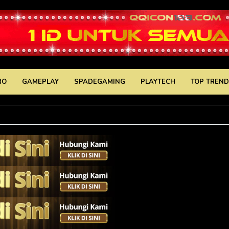
RO
GAMEPLAY
SPADEGAMING
PLAYTECH
TOP TREN