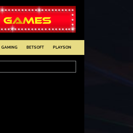
D GAMING
BETSOFT
PLAYSON