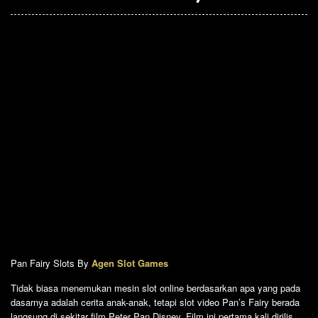
Oleh
admin
Diposting
pada
Agustus
8,
2019
Pan Fairy Slots By
Agen Slot Games
Tidak biasa menemukan mesin slot online berdasarkan apa yang pada
dasarnya adalah cerita anak-anak, tetapi slot video Pan’s Fairy berada
langsung di sekitar film Peter Pan Disney. Film ini pertama kali dirilis