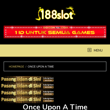
Skip
to
content
MENU
HOMEPAGE
/
ONCE UPON A TIME
Once Upon A Time