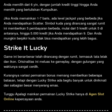
Anda memilih dari 6 yin, dengan jumlah kredit tinggi hingga Anda
memilih yang bertuliskan Kumpulkan.
Jika Anda memainkan 1-7 baris, ada level jackpot yang berbeda jika
Anda mendapatkan Scatter. Simbol kuda yang dirancang sangat rumit
ini memberikan 5 pembayaran berbeda, mulai dari 5 kredit untuk 5 di
antaranya, hingga 5.000 kredit jika Anda mendapatkan 9. Dan Anda
mungkin berpikir kuda tidak bisa mendapatkan yang lebih bagus.
Strike It Lucky
Game ini benar-benar telah dirancang dengan rumit, termasuk tata letak
dan ikon. Orisinalitas ini meluas ke gameplay, dengan gulungan yang
waktunya sangat cerdik.
Kurangnya variasi permainan bonus memang memberikan beberapa
batasan, tetapi dengan Lucky Strike ada begitu banyak untuk dinikmati
dan sebagian besar menyerang emas.
Tunggu Apalagi mainkan permainan Lucky Strike hanya di
Agen Slot
Online
kepercayaan anda.