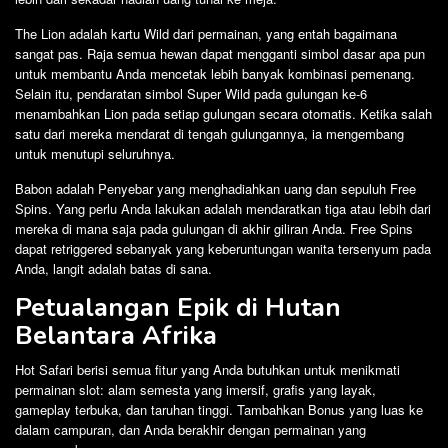
The Lion adalah kartu Wild dari permainan, yang entah bagaimana
sangat pas. Raja semua hewan dapat mengganti simbol dasar apa pun
untuk membantu Anda mencetak lebih banyak kombinasi pemenang.
Selain itu, pendaratan simbol Super Wild pada gulungan ke-6
menambahkan Lion pada setiap gulungan secara otomatis. Ketika salah
satu dari mereka mendarat di tengah gulungannya, ia mengembang
untuk menutupi seluruhnya.
Babon adalah Penyebar yang menghadiahkan uang dan sepuluh Free
Spins. Yang perlu Anda lakukan adalah mendaratkan tiga atau lebih dari
mereka di mana saja pada gulungan di akhir giliran Anda. Free Spins
dapat retriggered sebanyak yang keberuntungan wanita tersenyum pada
Anda, langit adalah batas di sana.
Petualangan Epik di Hutan
Belantara Afrika
Hot Safari berisi semua fitur yang Anda butuhkan untuk menikmati
permainan slot: alam semesta yang imersif, grafis yang layak,
gameplay terbuka, dan taruhan tinggi. Tambahkan Bonus yang luas ke
dalam campuran, dan Anda berakhir dengan permainan yang