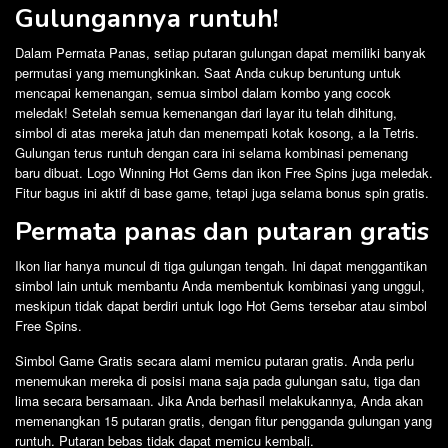
Gulungannya runtuh!
Dalam Permata Panas, setiap putaran gulungan dapat memiliki banyak
permutasi yang memungkinkan. Saat Anda cukup beruntung untuk
mencapai kemenangan, semua simbol dalam kombo yang cocok
meledak! Setelah semua kemenangan dari layar itu telah dihitung,
simbol di atas mereka jatuh dan menempati kotak kosong, a la Tetris.
Gulungan terus runtuh dengan cara ini selama kombinasi pemenang
baru dibuat. Logo Winning Hot Gems dan ikon Free Spins juga meledak.
Fitur bagus ini aktif di base game, tetapi juga selama bonus spin gratis.
Permata panas dan putaran gratis
Ikon liar hanya muncul di tiga gulungan tengah. Ini dapat menggantikan
simbol lain untuk membantu Anda membentuk kombinasi yang unggul,
meskipun tidak dapat berdiri untuk logo Hot Gems tersebar atau simbol
Free Spins.
Simbol Game Gratis secara alami memicu putaran gratis. Anda perlu
menemukan mereka di posisi mana saja pada gulungan satu, tiga dan
lima secara bersamaan. Jika Anda berhasil melakukannya, Anda akan
memenangkan 15 putaran gratis, dengan fitur pengganda gulungan yang
runtuh. Putaran bebas tidak dapat memicu kembali.