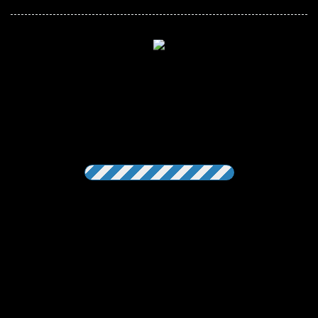
Oleh
admin
Diposting
pada
Agustus
9,
2019