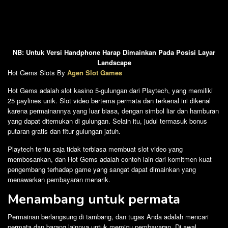
NB: Untuk Versi Handphone Harap Dimainkan Pada Posisi Layar
Landscape
Hot Gems Slots By
Agen Slot Games
Hot Gems adalah slot kasino 5-gulungan dari Playtech, yang memiliki
25 paylines unik. Slot video bertema permata dan terkenal ini dikenal
karena permainannya yang luar biasa, dengan simbol liar dan hamburan
yang dapat ditemukan di gulungan. Selain itu, judul termasuk bonus
putaran gratis dan fitur gulungan jatuh.
Playtech tentu saja tidak terbiasa membuat slot video yang
membosankan, dan Hot Gems adalah contoh lain dari komitmen kuat
pengembang terhadap game yang sangat dapat dimainkan yang
menawarkan pembayaran menarik.
Menambang untuk permata
Permainan berlangsung di tambang, dan tugas Anda adalah mencari
permata dan barang lainnya untuk memicu pembayaran. Di awal