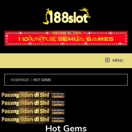
Skip
to
content
MENU
HOMEPAGE
/
HOT GEMS
Hot Gems