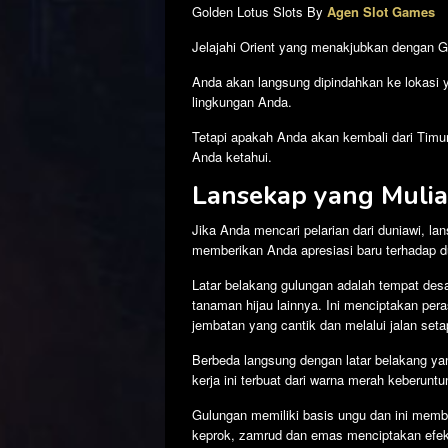
Golden Lotus Slots By
Agen Slot Games
Jelajahi Orient yang menakjubkan dengan G
Anda akan langsung dipindahkan ke lokasi
lingkungan Anda.
Tetapi apakah Anda akan kembali dari Timu
Anda ketahui.
Lansekap yang Mulia
Jika Anda mencari pelarian dari duniawi, 
memberikan Anda apresiasi baru terhadap d
Latar belakang gulungan adalah tempat des
tanaman hijau lainnya. Ini menciptakan per
jembatan yang cantik dan melalui jalan set
Berbeda langsung dengan latar belakang ya
kerja ini terbuat dari warna merah keberun
Gulungan memiliki basis ungu dan ini memban
keprok, zamrud dan emas menciptakan efek p