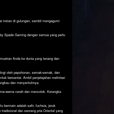
 instan di gulungan, sambil mengagumi
us by Spade Gaming dengan semua yang perlu
erumuskan Anda ke dunia yang tenang dan
ilingi oleh pepohonan, semak-semak, dan
tuk bersantai. Ambil penjelajahan melintasi
njangkau dan menyentuhnya.
arna-warna cerah dan mencolok. Kerangka
u bermain adalah safir, fuchsia, jeruk
radisional dan seorang pria Oriental yang