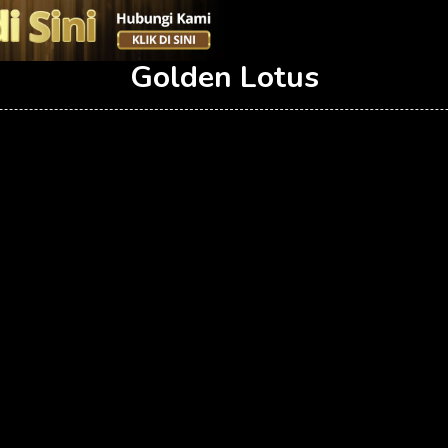
Golden Lotus