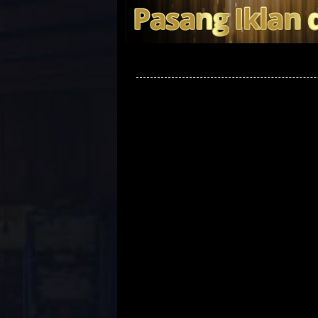
Oleh
admin
Diposting
pada
Agustus
8,
2019