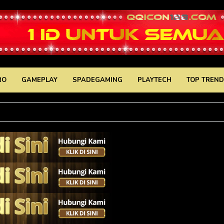
RO
GAMEPLAY
SPADEGAMING
PLAYTECH
TOP TREN