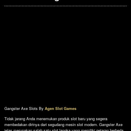
Oleh
admin
Diposting
pada
Agustus
9,
2019
Gangster Axe Slots By
Agen Slot Games
Tidak jarang Anda menemukan produk slot baru yang segera
membedakan dirinya dari segudang mesin slot modern. Gangster Axe
jelas merupakan salah satu slot langka yang memiliki getaran berbeda,