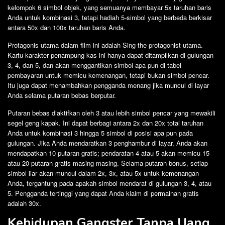
kelompok 6 simbol objek, yang semuanya membayar 5x taruhan baris
Anda untuk kombinasi 3, tetapi hadiah 5-simbol yang berbeda berkisar
antara 50x dan 100x taruhan baris Anda.
Protagonis utama dalam film ini adalah Sing-the protagonist utama.
Kartu karakter penampung kas ini hanya dapat ditampilkan di gulungan
3, 4, dan 5, dan akan menggantikan simbol apa pun di tabel
pembayaran untuk memicu kemenangan, tetapi bukan simbol pencar.
Itu juga dapat menambahkan pengganda menang jika muncul di layar
Anda selama putaran bebas berputar.
Putaran bebas diaktifkan oleh 3 atau lebih simbol pencar yang mewakili
segel geng kapak. Ini dapat berbagi antara 2x dan 20x total taruhan
Anda untuk kombinasi 3 hingga 5 simbol di posisi apa pun pada
gulungan. Jika Anda mendaratkan 3 penghambur di layar, Anda akan
mendapatkan 10 putaran gratis; pendaratan 4 atau 5 akan memicu 15
atau 20 putaran gratis masing-masing. Selama putaran bonus, setiap
simbol liar akan muncul dalam 2x, 3x, atau 5x untuk kemenangan
Anda, tergantung pada apakah simbol mendarat di gulungan 3, 4, atau
5. Pengganda tertinggi yang dapat Anda klaim di permainan gratis
adalah 30x.
Kehidupan Gangster Tanpa Uang