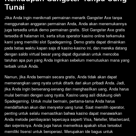
Tunai
Jika Anda ingin menikmati permainan menarik Gangster Axe tanpa
menggunakan anggaran permainan Anda, Anda akan menemukannya
juga tersedia untuk demo permainan gratis. Slot Gangster Axe gratis
tersedia di halaman ini, serta situs operator kasino online terkemuka
kami yang memiliki slot Spadegaming. Demo gratis dapat dimainkan
pada batas waktu kapan saja di kasino-kasino ini, dan mereka datang
dengan saldo virtual besar yang dapat digunakan untuk mencoba
taruhan apa pun yang Anda inginkan sebelum memutuskan mana yang
terbaik untuk Anda.
Namun, jika Anda bermain secara gratis, Anda tidak akan dapat
memenangkan uang nyata untuk ditarik dari akun pribadi Anda. Jadi,
jika Anda ingin bersenang-senang dan menghasilkan uang, Anda harus
mulai bermain dengan uang nyata. Kasino uang asli didukung oleh
Spadegaming. Untuk mulai bermain, pertama-tama Anda harus
mendaftarkan akun dan menyetor uang tunai. Saat memilih operator,
penting untuk selalu memastikan bahwa kasino dapat menawarkan
Anda metode pembayaran tepercaya seperti Visa, Neteller, Mastercard,
dan sejenisnya. Anda juga harus memeriksa apakah situs tersebut
memiliki lisensi untuk beroperasi. Merupakan ide bagus untuk