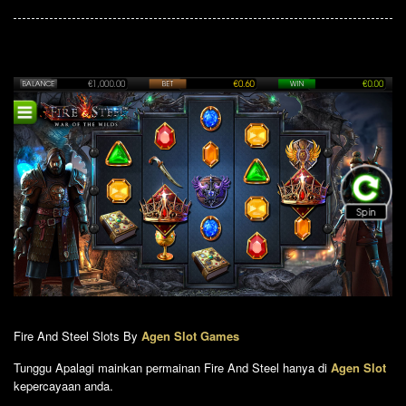
Oleh
admin
Diposting
pada
Agustus
11,
2019
Fire And Steel Slots By
Agen Slot Games
Tunggu Apalagi mainkan permainan Fire And Steel hanya di
Agen Slot
kepercayaan anda.