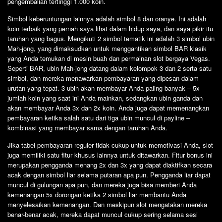
pengembalian tertinggi 1.000 koin.
Simbol keberuntungan lainnya adalah simbol 8 dan oranye. Ini adalah
koin terbaik yang pernah saya lihat dalam hidup saya, dan saya pikir itu
taruhan yang bagus. Mengikuti 2 simbol tematik ini adalah 3 simbol ubin
Mah-jong, yang dimaksudkan untuk menggantikan simbol BAR klasik
yang Anda temukan di mesin buah dan permainan slot bergaya Vegas.
Seperti BAR, ubin Mah-jong datang dalam kelompok 3 dan 2 serta satu
simbol, dan mereka menawarkan pembayaran yang dipesan dalam
urutan yang tepat. 3 ubin akan membayar Anda paling banyak – 5x
jumlah koin yang saat ini Anda mainkan, sedangkan ubin ganda dan
akan membayar Anda 3x dan 2x koin. Anda juga dapat memenangkan
pembayaran ketika salah satu dari tiga ubin muncul di payline –
kombinasi yang membayar sama dengan taruhan Anda.
Jika tabel pembayaran reguler tidak cukup untuk memotivasi Anda, slot
juga memiliki satu fitur khusus lainnya untuk ditawarkan. Fitur bonus ini
merupakan pengganda menang 2x dan 3x yang dapat diaktifkan secara
acak dengan simbol liar selama putaran apa pun. Pengganda liar dapat
muncul di gulungan apa pun, dan mereka juga bisa memberi Anda
kemenangan 5x dorongan ketika 2 simbol liar membantu Anda
menyelesaikan kemenangan. Dan meskipun slot mengatakan mereka
benar-benar acak, mereka dapat muncul cukup sering selama sesi