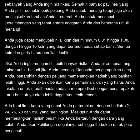
sebanyak yang Anda ingin mainkan. Semakin banyak paylines yang
Anda pilih, semakin baik peluang Anda untuk menang tetapi juga akan
meningkatkan taruhan Anda. Terserah Anda untuk mencapai
keseimbangan yang tepat antara anggaran Anda dan berusaha untuk
menang!
Anda juga dapat mengubah nilai koin dari minimum 0,01 hingga 1,00,
dengan hingga 10 koin yang dapat bertaruh pada setiap baris. Semua
koin dan garis harus bernilai identik.
Jika Anda ingin mengambil lebih banyak risiko, Anda bisa menantang
kaisar untuk berjudi jika Anda menang. Daripada mengumpulkan uang
Anda, bertaruhlah dengan peluang memenangkan hadiah yang bahkan
lebih tinggi. Anda akan diberikan kartu permainan, dan yang harus Anda
lakukan untuk meraih hadiah adalah memprediksi dengan benar apakah
kartu berikutnya akan lebih tinggi atau lebih rendah.
Ada total lima kartu yang dapat Anda pertaruhkan, dengan hadiah x2,
x4, x6, x8 dan x10 yang meningkat. Meskipun Anda dapat
memenangkan hadiah besar, jika Anda bertaruh dengan cara yang
salah, Anda akan kehilangan segalanya sehingga itu bukan untuk para
pengecut!