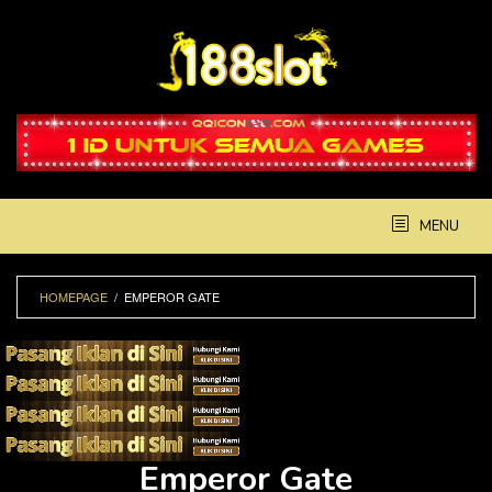
Skip
to
content
MENU
HOMEPAGE
/
EMPEROR GATE
Emperor Gate