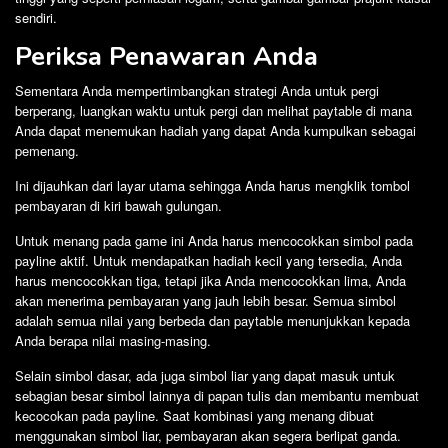
sendiri.
Periksa Penawaran Anda
Sementara Anda mempertimbangkan strategi Anda untuk pergi
berperang, luangkan waktu untuk pergi dan melihat paytable di mana
Anda dapat menemukan hadiah yang dapat Anda kumpulkan sebagai
pemenang.
Ini dijauhkan dari layar utama sehingga Anda harus mengklik tombol
pembayaran di kiri bawah gulungan.
Untuk menang pada game ini Anda harus mencocokkan simbol pada
payline aktif. Untuk mendapatkan hadiah kecil yang tersedia, Anda
harus mencocokkan tiga, tetapi jika Anda mencocokkan lima, Anda
akan menerima pembayaran yang jauh lebih besar. Semua simbol
adalah semua nilai yang berbeda dan paytable menunjukkan kepada
Anda berapa nilai masing-masing.
Selain simbol dasar, ada juga simbol liar yang dapat masuk untuk
sebagian besar simbol lainnya di papan tulis dan membantu membuat
kecocokan pada payline. Saat kombinasi yang menang dibuat
menggunakan simbol liar, pembayaran akan segera berlipat ganda.