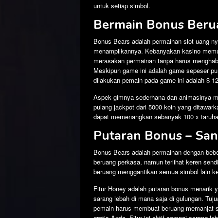
untuk setiap simbol.
Bermain Bonus Beru
Bonus Bears adalah permainan slot uang nya
menampilkannya. Kebanyakan kasino memung
merasakan permainan tanpa harus menghabi
Meskipun game ini adalah game sepeser pun,
dilakukan pemain pada game ini adalah $ 12
Aspek gimnya sederhana dan animasinya m
pulang jackpot dari 5000 koin yang ditawar
dapat memenangkan sebanyak 100 x taruhan
Putaran Bonus – San
Bonus Bears adalah permainan dengan beberap
beruang perkasa, namun terlihat keren sendi
beruang menggantikan semua simbol lain ke
Fitur Honey adalah putaran bonus menarik 
sarang lebah di mana saja di gulungan. Tu
pemain harus membuat beruang memanjat sal
gratis Anda. Fitur ini aktif sampai sarang l