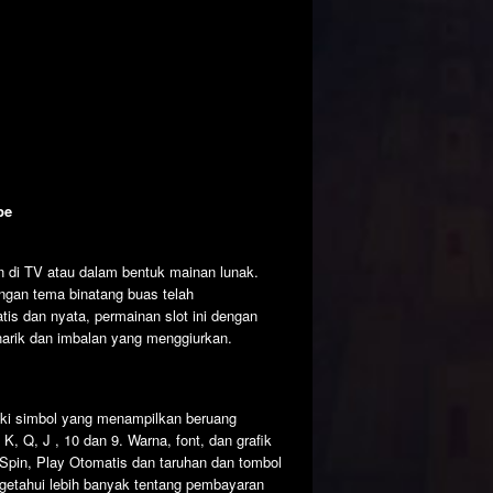
pe
 di TV atau dalam bentuk mainan lunak.
ngan tema binatang buas telah
is dan nyata, permainan slot ini dengan
enarik dan imbalan yang menggiurkan.
liki simbol yang menampilkan beruang
K, Q, J , 10 dan 9. Warna, font, dan grafik
 Spin, Play Otomatis dan taruhan dan tombol
ngetahui lebih banyak tentang pembayaran