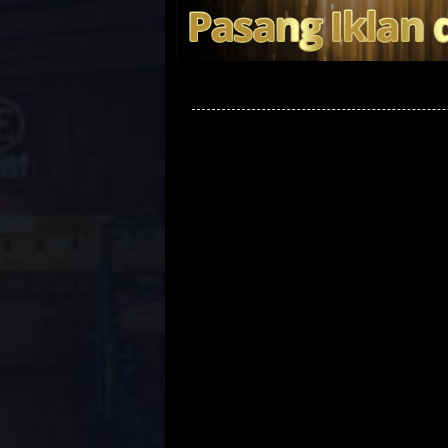
Oleh
admin
Diposting
pada
Agustus
9,
2019