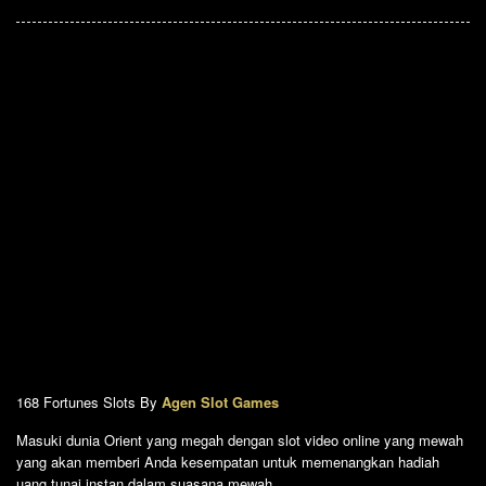
Oleh
admin
Diposting
pada
Agustus
8,
2019
168 Fortunes Slots By
Agen Slot Games
Masuki dunia Orient yang megah dengan slot video online yang mewah
yang akan memberi Anda kesempatan untuk memenangkan hadiah
uang tunai instan dalam suasana mewah.